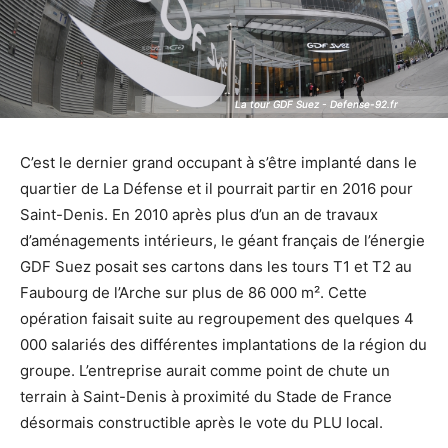
La tour GDF Suez - Defense-92.fr
La tour GDF Suez - Defense-92.fr
C’est le dernier grand occupant à s’être implanté dans le
quartier de La Défense et il pourrait partir en 2016 pour
Saint-Denis. En 2010 après plus d’un an de travaux
d’aménagements intérieurs, le géant français de l’énergie
GDF Suez posait ses cartons dans les tours T1 et T2 au
Faubourg de l’Arche sur plus de 86 000 m². Cette
opération faisait suite au regroupement des quelques 4
000 salariés des différentes implantations de la région du
groupe. L’entreprise aurait comme point de chute un
terrain à Saint-Denis à proximité du Stade de France
désormais constructible après le vote du PLU local.