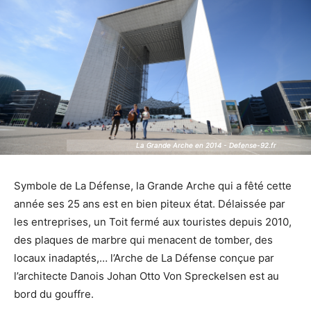
La Grande Arche en 2014 - Defense-92.fr
La Grande Arche en 2014 - Defense-92.fr
Symbole de La Défense, la Grande Arche qui a fêté cette
année ses 25 ans est en bien piteux état. Délaissée par
les entreprises, un Toit fermé aux touristes depuis 2010,
des plaques de marbre qui menacent de tomber, des
locaux inadaptés,… l’Arche de La Défense conçue par
l’architecte Danois Johan Otto Von Spreckelsen est au
bord du gouffre.