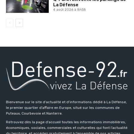
La Défense
4 août 2026 à 8h58
Bienvenue sur le site d’actualité et d’informations dédié à La Défense,
le premier quartier d’affaire en Europe, situé sur les communes de
Puteaux, Courbevoie et Nanterre.
Retrouvez dès la page d’accueil toutes les informations immobilières,
économiques, sociales, commerciales et culturelles qui font l’actualité
du territoire, et accédez gratuitement à l’ensemble de nos articles,