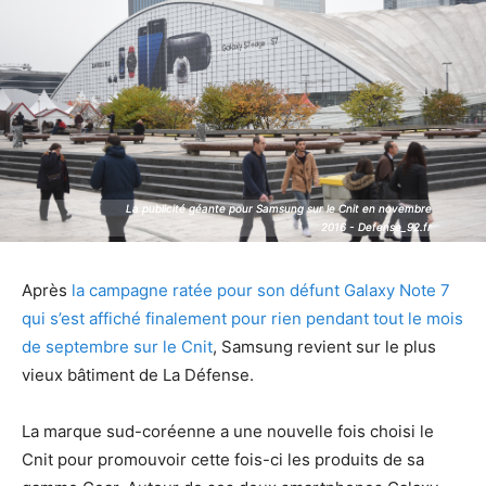
La publicité géante pour Samsung sur le Cnit en novembre
La publicité géante pour Samsung sur le Cnit en novembre
2016 - Defense_92.fr
2016 - Defense_92.fr
Après
la campagne ratée pour son défunt Galaxy Note 7
qui s’est affiché finalement pour rien pendant tout le mois
de septembre sur le Cnit
, Samsung revient sur le plus
vieux bâtiment de La Défense.
La marque sud-coréenne a une nouvelle fois choisi le
Cnit pour promouvoir cette fois-ci les produits de sa