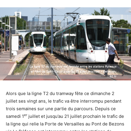
La ligne T2 du tramway est fermée entre les stations Puteaux
La ligne T2 du tramway est fermée entre les stations Puteaux
et Parc de Saint-Cloud jusqu'au 21 juillet prochain - Defense-
et Parc de Saint-Cloud jusqu'au 21 juillet prochain - Defense-
92.fr
92.fr
Alors que la ligne T2 du tramway fête ce dimanche 2
juillet ses vingt ans, le trafic va être interrompu pendant
trois semaines sur une partie du parcours. Depuis ce
er
samedi 1
juillet et jusqu’au 21 juillet prochain le trafic de
la ligne qui relie la Porte de Versailles au Pont de Bezons