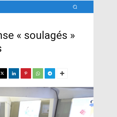
se « soulagés »
s