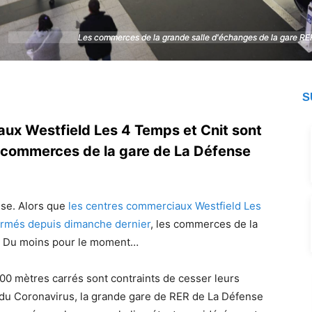
Les commerces de la grande salle d'échanges de la gare RE
Les commerces de la grande salle d'échanges de la gare RE
S
aux Westfield Les 4 Temps et Cnit sont
s commerces de la gare de La Défense
se. Alors que
les centres commerciaux Westfield Les
fermés depuis dimanche dernier
, les commerces de la
s. Du moins pour le moment…
00 mètres carrés sont contraints de cesser leurs
e du Coronavirus, la grande gare de RER de La Défense