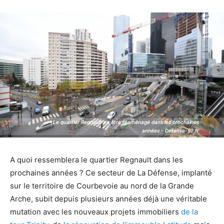
Le quartier Regnault va être réaménagé dans les prochaines
Le quartier Regnault va être réaménagé dans les prochaines
années - Defense-92.fr
années - Defense-92.fr
A quoi ressemblera le quartier Regnault dans les
prochaines années ? Ce secteur de La Défense, implanté
sur le territoire de Courbevoie au nord de la Grande
Arche, subit depuis plusieurs années déjà une véritable
mutation avec les nouveaux projets immobiliers
de la