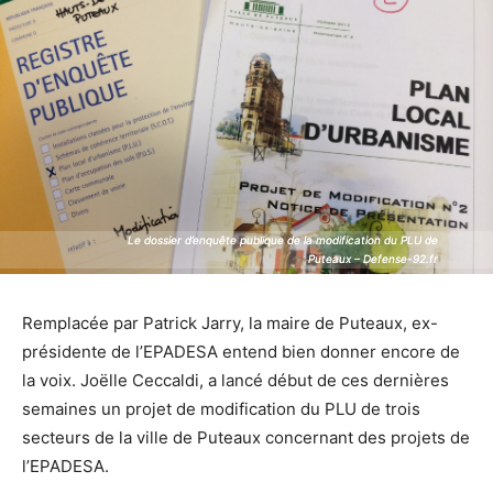
Le dossier d’enquête publique de la modification du PLU de
Le dossier d’enquête publique de la modification du PLU de
Puteaux – Defense-92.fr
Puteaux – Defense-92.fr
Remplacée par Patrick Jarry, la maire de Puteaux, ex-
présidente de l’EPADESA entend bien donner encore de
la voix. Joëlle Ceccaldi, a lancé début de ces dernières
semaines un projet de modification du PLU de trois
secteurs de la ville de Puteaux concernant des projets de
l’EPADESA.