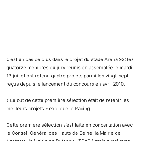
Le Racing sélectionne quatre équipes d'Architectes pour le
Le Racing sélectionne quatre équipes d'Architectes pour le
projet Arena 92.
projet Arena 92.
C’est un pas de plus dans le projet du stade Arena 92: les
quatorze membres du jury réunis en assemblée le mardi
13 juillet ont retenu quatre projets parmi les vingt-sept
reçus depuis le lancement du concours en avril 2010.
« Le but de cette première sélection était de retenir les
meilleurs projets » explique le Racing.
Cette première sélection s’est faite en concertation avec
le Conseil Général des Hauts de Seine, la Mairie de