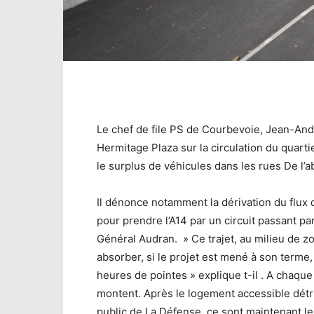
Le chef de file PS de Courbevoie, Jean-And
Hermitage Plaza sur la circulation du quart
le surplus de véhicules dans les rues De l’a
Il dénonce notamment la dérivation du flux 
pour prendre l’A14 par un circuit passant par
Général Audran. » Ce trajet, au milieu de zo
absorber, si le projet est mené à son term
heures de pointes » explique t-il . A chaqu
montent. Après le logement accessible détrui
public de La Défense, ce sont maintenant l