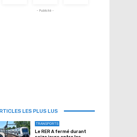
- Publicité -
RTICLES LES PLUS LUS
TRANSPORTS
Le RER A fermé durant
seize jours entre les...