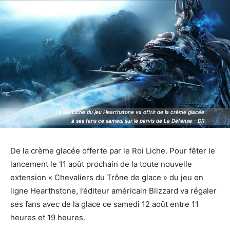
Le Roi Liche du jeu Hearthstone va offrir de la crème glacée
Le Roi Liche du jeu Hearthstone va offrir de la crème glacée
à ses fans ce samedi sur le parvis de La Défense - DR
à ses fans ce samedi sur le parvis de La Défense - DR
De la crème glacée offerte par le Roi Liche. Pour fêter le
lancement le 11 août prochain de la toute nouvelle
extension « Chevaliers du Trône de glace » du jeu en
ligne Hearthstone, l’éditeur américain Blizzard va régaler
ses fans avec de la glace ce samedi 12 août entre 11
heures et 19 heures.