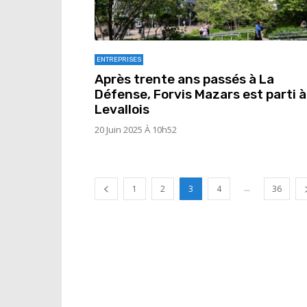
ENTREPRISES
Après trente ans passés à La
Défense, Forvis Mazars est parti à
Levallois
20 Juin 2025 À 10h52
...
1
2
3
4
36