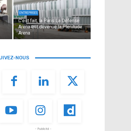
ENTREPRISES
C’est fait, la Paris La Défense
Arena est devenue la Plenitude
Arena
UIVEZ-NOUS
- Publicité -