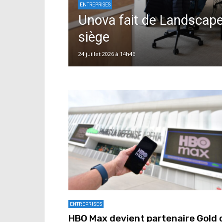
ENTREPRISES
Unova fait de Landscap
siège
24 juillet 2026 à 14h46
ENTREPRISES
HBO Max devient partenaire Gold 