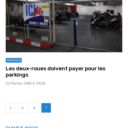
PARKINGS
Les deux-roues doivent payer pour les
parkings
22 Février 2006 À 15h05
5
6
7