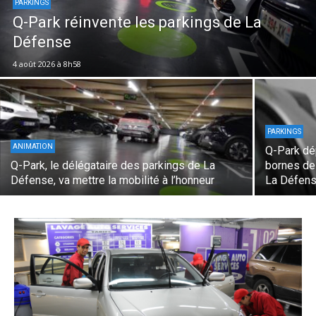
PARKINGS
Q-Park réinvente les parkings de La
Défense
4 août 2026 à 8h58
PARKINGS
ANIMATION
Q-Park dé
Q-Park, le délégataire des parkings de La
bornes de
Défense, va mettre la mobilité à l’honneur
La Défen