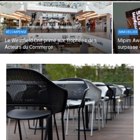
RÉCOMPENSE
IMMOBILIER
Le Westfield Cnit primé aux Trophées des
Mipim Awa
Acteurs du Commerce
surpasse 