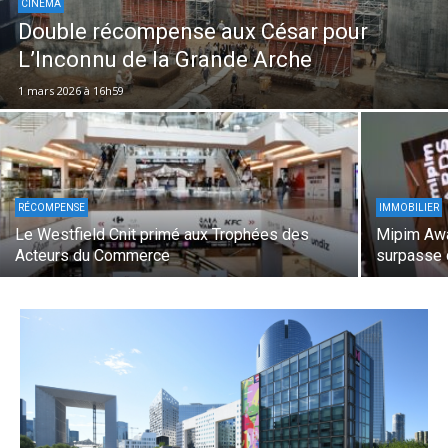
CINÉMA
Double récompense aux César pour
L’Inconnu de la Grande Arche
1 mars 2026 à 16h59
RÉCOMPENSE
IMMOBILIER
Le Westfield Cnit primé aux Trophées des
Mipim Awa
Acteurs du Commerce
surpasse 