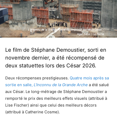
L’Inconnu de la Grande Arche récompensé par deux César -
L’Inconnu de la Grande Arche récompensé par deux César -
Agat Films / Le Pacte
Agat Films / Le Pacte
Le film de Stéphane Demoustier, sorti en
novembre dernier, a été récompensé de
deux statuettes lors des César 2026.
Deux récompenses prestigieuses.
Quatre mois après sa
sortie en salle,
L’Inconnu de la Grande Arche
a été salué
aux César. Le long-métrage de Stéphane Demoustier a
remporté le prix des
meilleurs effets visuels (attribué à
Lise Fischer) ainsi que celui des
meilleurs décors
(attribué à Catherine Cosme).