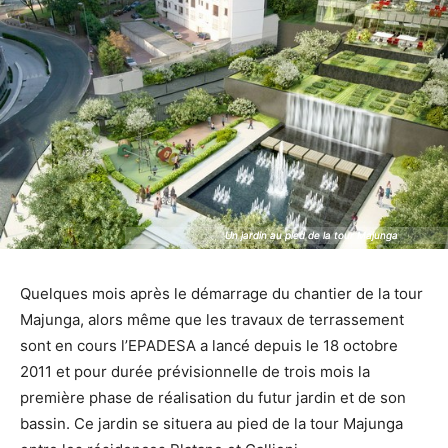
Un jardin au pied de la tour Majunga
Un jardin au pied de la tour Majunga
Quelques mois après le démarrage du chantier de la tour
Majunga, alors même que les travaux de terrassement
sont en cours l’EPADESA a lancé depuis le 18 octobre
2011 et pour durée prévisionnelle de trois mois la
première phase de réalisation du futur jardin et de son
bassin. Ce jardin se situera au pied de la tour Majunga