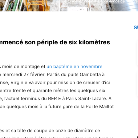
Le tunnelier Virginie a commencé ce mercredi
Le tunnelier Virginie a commencé ce mercredi
S
commencé son périple de six kilomètres
s mois de montage et
un baptême en novembre
e mercredi 27 février. Partis du puits Gambetta à
se, Virginie va avoir pour mission de creuser d’ici
entre trente et quarante mètres les quelques six
e, l’actuel terminus du RER E à Paris Saint-Lazare. A
de quelques mois à la future gare de la Porte Maillot
es et sa tête de coupe de onze de diamètre ce