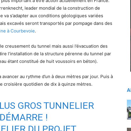
le plus important à être action actuellement en France.
rrenknecht, leader mondial de la construction de
e va s’adapter aux conditions géologiques variées
blais excavés seront transportés par pompage dans des
ine à Courbevoie
.
e le creusement du tunnel mais aussi l’évacuation des
ire l’installation de la structure pérenne du tunnel par
u étant constitué de huit voussoirs en béton).
a avancer au rythme d’un à deux mètres par jour. Puis à
de croisière quotidien de dix à quinze mètres.
A
PLUS GROS TUNNELIER
DÉMARRE !
NELIER DU PROJET