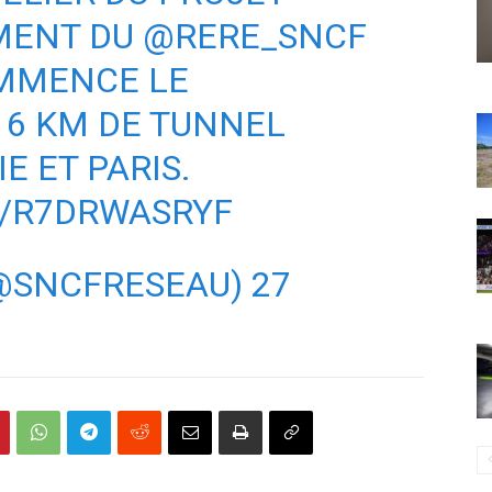
MENT DU
@RERE_SNCF
OMMENCE LE
 6 KM DE TUNNEL
E ET PARIS.
M/R7DRWASRYF
(@SNCFRESEAU)
27