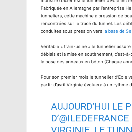
monstre d’acier est le tunnelier d’Eole est 
Fabriquée en Allemagne par l’entreprise He
tunneliers, cette machine à pression de bou
rencontrées sur le tracé du tunnel. Les dé
conduites sous pression vers
la base de Se
Véritable « train-usine » le tunnelier assur
déblais et la mise en soutènement, c’est-à-d
la pose des anneaux en béton (Chaque annea
Pour son premier mois le tunnelier d’Eole v
partir d’avril Virginie évoluera à un rythme 
AUJOURD’HUI LE 
D’
@ILEDEFRANCE
VIRGINIE, LE TUN