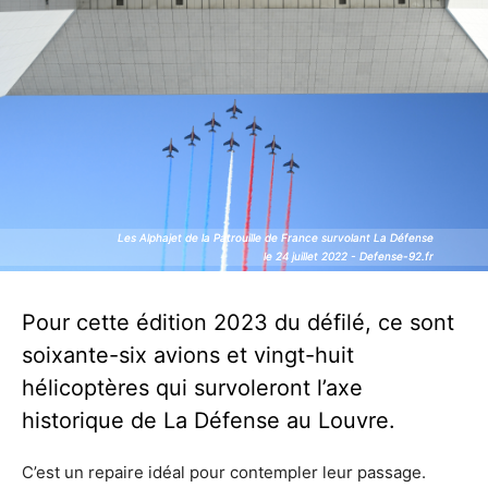
Les Alphajet de la Patrouille de France survolant La Défense
Les Alphajet de la Patrouille de France survolant La Défense
le 24 juillet 2022 - Defense-92.fr
le 24 juillet 2022 - Defense-92.fr
Pour cette édition 2023 du défilé, ce sont
soixante-six avions et vingt-huit
hélicoptères qui survoleront l’axe
historique de La Défense au Louvre.
C’est un repaire idéal pour contempler leur passage.