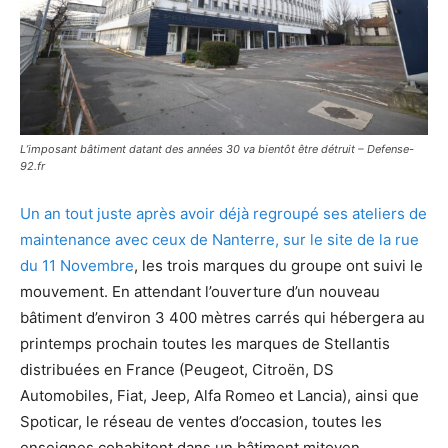
L’imposant bâtiment datant des années 30 va bientôt être détruit – Defense-
92.fr
Un an tout juste après avoir déjà regroupé ses ateliers de
maintenance avec ceux de Nanterre, sur le site de la rue
du 11 Novembre
, les trois marques du groupe ont suivi le
mouvement. En attendant l’ouverture d’un nouveau
bâtiment d’environ 3 400 mètres carrés qui hébergera au
printemps prochain toutes les marques de Stellantis
distribuées en France (Peugeot, Citroën, DS
Automobiles, Fiat, Jeep, Alfa Romeo et Lancia), ainsi que
Spoticar, le réseau de ventes d’occasion, toutes les
enseignes cohabitent dans un bâtiment mitoyen.