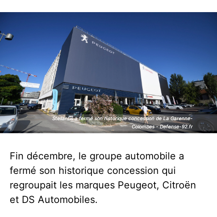
Stellantis a fermé son historique concession de La Garenne-
Stellantis a fermé son historique concession de La Garenne-
Colombes - Defense-92.fr
Colombes - Defense-92.fr
Fin décembre, le groupe automobile a
fermé son historique concession qui
regroupait les marques Peugeot, Citroën
et DS Automobiles.