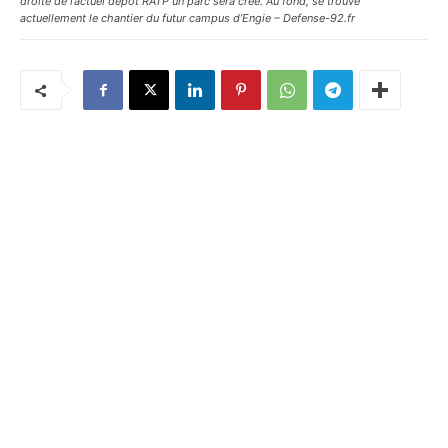
droite de l’actuel dépôt RATP un parc sera créé. Au fond, se trouve
actuellement le chantier du futur campus d’Engie – Defense-92.fr