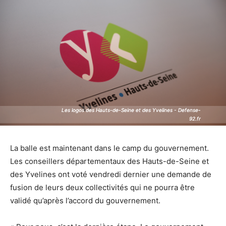
Les logos des Hauts-de-Seine et des Yvelines - Defense-
Les logos des Hauts-de-Seine et des Yvelines - Defense-
92.fr
92.fr
La balle est maintenant dans le camp du gouvernement.
Les conseillers départementaux des Hauts-de-Seine et
des Yvelines ont voté vendredi dernier une demande de
fusion de leurs deux collectivités qui ne pourra être
validé qu’après l’accord du gouvernement.