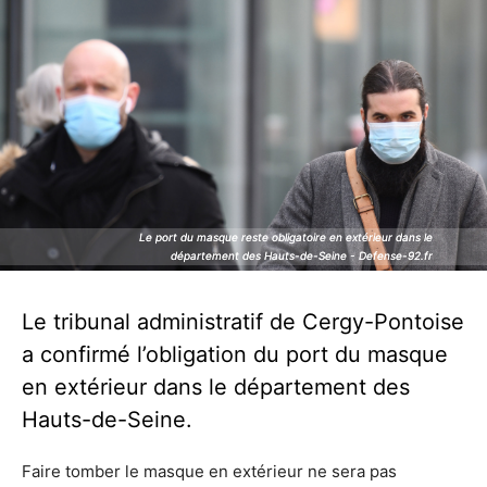
Le port du masque reste obligatoire en extérieur dans le
Le port du masque reste obligatoire en extérieur dans le
département des Hauts-de-Seine - Defense-92.fr
département des Hauts-de-Seine - Defense-92.fr
Le tribunal administratif de Cergy-Pontoise
a confirmé l’obligation du port du masque
en extérieur dans le département des
Hauts-de-Seine.
Faire tomber le masque en extérieur ne sera pas