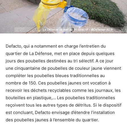
La Défense se met au tri-sélectif - ©Defense-92.fr
La Défense se met au tri-sélectif - ©Defense-92.fr
Defacto, qui a notamment en charge l’entretien du
quartier de La Défense, met en place depuis quelques
jours des poubelles destinées au tri sélectif. A ce jour
une cinquantaine de poubelles de couleur jaune viennent
compléter les poubelles bleues traditionnelles au
nombre de 150. Ces poubelles jaunes ont vocation à
recevoir les déchets recyclables comme les journaux, les
bouteilles en plastique,… Les poubelles traditionnelles
reçoivent tous les autres types de détritus. Si le dispositif
est concluant, Defacto envisage d’étendre l’installation
des poubelles jaunes à l’ensemble du quartier.