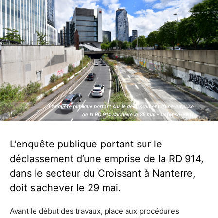
L’enquête publique portant sur le déclassement d’une emprise
L’enquête publique portant sur le déclassement d’une emprise
de la RD 914 s’achève le 29 mai - Defense-92.fr
de la RD 914 s’achève le 29 mai - Defense-92.fr
L’enquête publique portant sur le
déclassement d’une emprise de la RD 914,
dans le secteur du Croissant à Nanterre,
doit s’achever le 29 mai.
Avant le début des travaux, place aux procédures