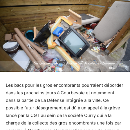
Des gros encombrants dans un bac de collecte - Defense-
Des gros encombrants dans un bac de collecte - Defense-
92.fr
92.fr
Les bacs pour les gros encombrants pourraient déborder
dans les prochains jours à Courbevoie et notamment
dans la partie de La Défense intégrée à la ville. Ce
possible futur désagrément est dû à un appel à la grève
lancé par la CGT au sein de la société Ourry qui a la
charge de la collecte des gros encombrants une fois par