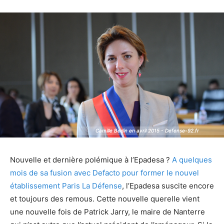
Camille Bedin en avril 2015 - Defense-92.fr
Camille Bedin en avril 2015 - Defense-92.fr
Nouvelle et dernière polémique à l’Epadesa ?
A quelques
mois de sa fusion avec Defacto pour former le nouvel
établissement Paris La Défense
, l’Epadesa suscite encore
et toujours des remous. Cette nouvelle querelle vient
une nouvelle fois de Patrick Jarry, le maire de Nanterre