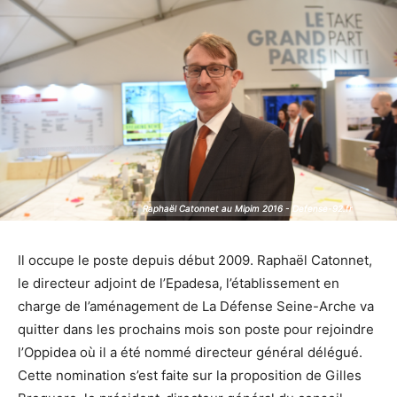
Raphaël Catonnet au Mipim 2016 - Defense-92.fr
Raphaël Catonnet au Mipim 2016 - Defense-92.fr
Il occupe le poste depuis début 2009. Raphaël Catonnet,
le directeur adjoint de l’Epadesa, l’établissement en
charge de l’aménagement de La Défense Seine-Arche va
quitter dans les prochains mois son poste pour rejoindre
l’Oppidea où il a été nommé directeur général délégué.
Cette nomination s’est faite sur la proposition de Gilles