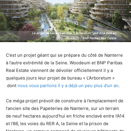
Le projet de campus en bois "L’Arboretum" doit être livré en
Le projet de campus en bois "L’Arboretum" doit être livré en
2020 - Woodeum / BNP Paribas Real Estate
2020 - Woodeum / BNP Paribas Real Estate
C’est un projet géant qui se prépare du côté de Nanterre
à l’autre extrémité de la Seine. Woodeum et BNP Paribas
Real Estate viennent de dévoiler officiellement il y a
quelques jours leur projet de bureau « L’Arboretum »
dont
nous vous parlions il y a déjà un peu plus d’un an
.
Ce méga projet prévoit de construire à l’emplacement de
l’ancien site des Papeteries de Nanterre, sur un terrain
de neuf hectares aujourd’hui en friche enclavé entre l’A14
et l’86, les voies du RER A, la Seine et la prison de