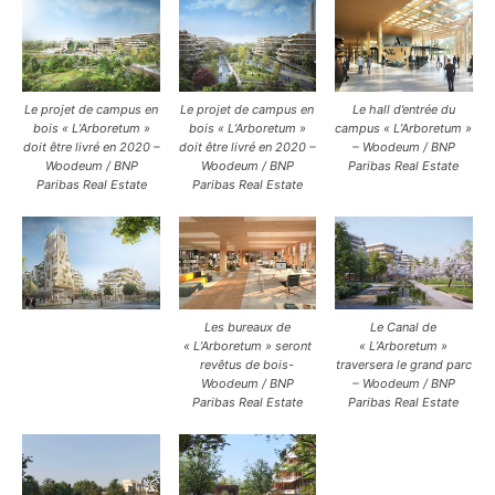
Le projet de campus en
Le projet de campus en
Le hall d’entrée du
bois « L’Arboretum »
bois « L’Arboretum »
campus « L’Arboretum »
doit être livré en 2020 –
doit être livré en 2020 –
– Woodeum / BNP
Woodeum / BNP
Woodeum / BNP
Paribas Real Estate
Paribas Real Estate
Paribas Real Estate
Les bureaux de
Le Canal de
« L’Arboretum » seront
« L’Arboretum »
revêtus de bois-
traversera le grand parc
Woodeum / BNP
– Woodeum / BNP
Paribas Real Estate
Paribas Real Estate