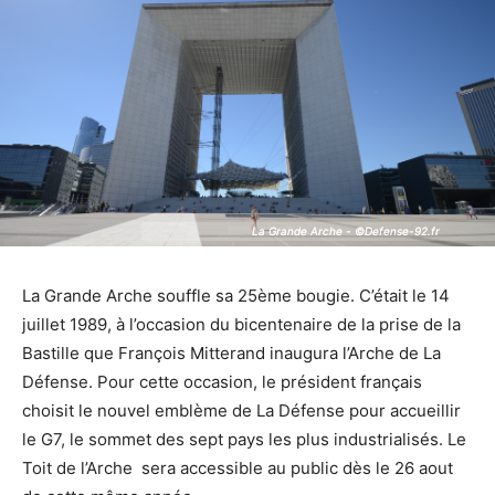
La Grande Arche - ©Defense-92.fr
La Grande Arche - ©Defense-92.fr
La Grande Arche souffle sa 25ème bougie. C’était le 14
juillet 1989, à l’occasion du bicentenaire de la prise de la
Bastille que François Mitterand inaugura l’Arche de La
Défense. Pour cette occasion, le président français
choisit le nouvel emblème de La Défense pour accueillir
le G7, le sommet des sept pays les plus industrialisés. Le
Toit de l’Arche sera accessible au public dès le 26 aout