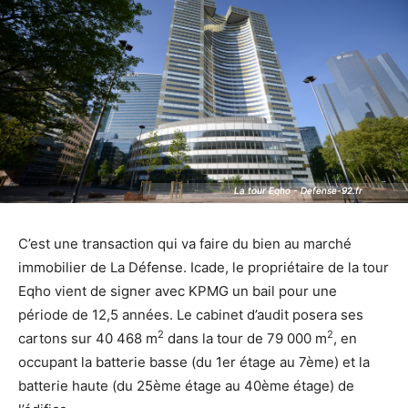
La tour Eqho - Defense-92.fr
La tour Eqho - Defense-92.fr
C’est une transaction qui va faire du bien au marché
immobilier de La Défense. Icade, le propriétaire de la tour
Eqho vient de signer avec KPMG un bail pour une
période de 12,5 années. Le cabinet d’audit posera ses
2
2
cartons sur 40 468 m
dans la tour de 79 000 m
, en
occupant la batterie basse (du 1er étage au 7ème) et la
batterie haute (du 25ème étage au 40ème étage) de