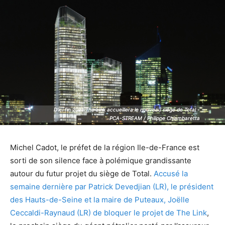
D'ici fin 2021 The Link accueillera le nouveau siège de Total -
D'ici fin 2021 The Link accueillera le nouveau siège de Total -
PCA-STREAM / Philippe Chiambaretta
PCA-STREAM / Philippe Chiambaretta
Michel Cadot, le préfet de la région Ile-de-France est
sorti de son silence face à polémique grandissante
autour du futur projet du siège de Total.
Accusé la
semaine dernière par Patrick Devedjian (LR), le président
des Hauts-de-Seine et la maire de Puteaux, Joëlle
Ceccaldi-Raynaud (LR) de bloquer le projet de The Link
,