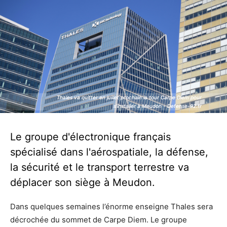
Thales va quitter en juillet prochain la tour Carpe Diem pour
Thales va quitter en juillet prochain la tour Carpe Diem pour
s’installer à Meudon - Defense-92.fr
s’installer à Meudon - Defense-92.fr
Le groupe d'électronique français
spécialisé dans l'aérospatiale, la défense,
la sécurité et le transport terrestre va
déplacer son siège à Meudon.
Dans quelques semaines l’énorme enseigne Thales sera
décrochée du sommet de Carpe Diem. Le groupe