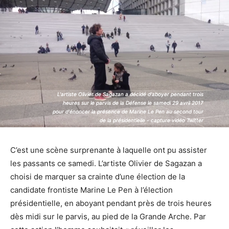
L'artiste Olivier de Sagazan a décidé d'aboyer pendant trois
L'artiste Olivier de Sagazan a décidé d'aboyer pendant trois
heures sur le parvis de la Défense le samedi 29 avril 2017
heures sur le parvis de la Défense le samedi 29 avril 2017
pour d'énoncer la présence de Marine Le Pen au second tour
pour d'énoncer la présence de Marine Le Pen au second tour
de la présidentielle - capture vidéo Twitter
de la présidentielle - capture vidéo Twitter
C’est une scène surprenante à laquelle ont pu assister
les passants ce samedi. L’artiste Olivier de Sagazan a
choisi de marquer sa crainte d’une élection de la
candidate frontiste Marine Le Pen à l’élection
présidentielle, en aboyant pendant près de trois heures
dès midi sur le parvis, au pied de la Grande Arche. Par