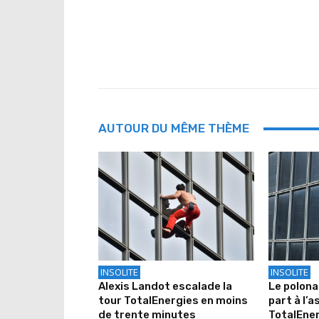
AUTOUR DU MÊME THÈME
INSOLITE
INSOLITE
Alexis Landot escalade la
Le polona
tour TotalEnergies en moins
part à l’a
de trente minutes
TotalEne