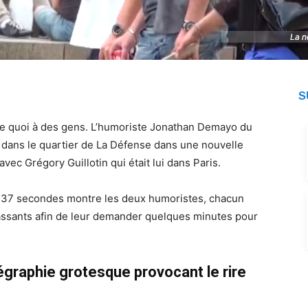
La n
La n
S
porte quoi à des gens. L’humoriste Jonathan Demayo du
s dans le quartier de La Défense dans une nouvelle
vec Grégory Guillotin qui était lui dans Paris.
 37 secondes montre les deux humoristes, chacun
 passants afin de leur demander quelques minutes pour
égraphie grotesque provocant le rire