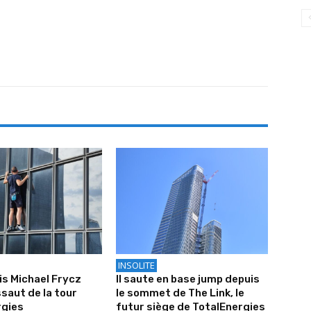
INSOLITE
is Michael Frycz
Il saute en base jump depuis
ssaut de la tour
le sommet de The Link, le
rgies
futur siège de TotalEnergies