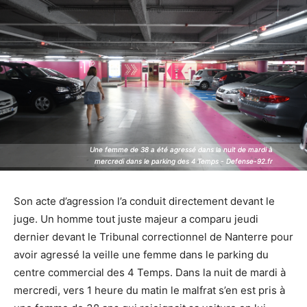
Une femme de 38 a été agressé dans la nuit de mardi à
Une femme de 38 a été agressé dans la nuit de mardi à
mercredi dans le parking des 4 Temps - Defense-92.fr
mercredi dans le parking des 4 Temps - Defense-92.fr
Son acte d’agression l’a conduit directement devant le
juge. Un homme tout juste majeur a comparu jeudi
dernier devant le Tribunal correctionnel de Nanterre pour
avoir agressé la veille une femme dans le parking du
centre commercial des 4 Temps. Dans la nuit de mardi à
mercredi, vers 1 heure du matin le malfrat s’en est pris à