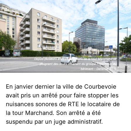
Depuis plusieurs années les voisins de la tour Marchand se
Depuis plusieurs années les voisins de la tour Marchand se
plaignent des bruits émanant du groupe frigorifique du
plaignent des bruits émanant du groupe frigorifique du
bâtiment - Defense-92.fr
bâtiment - Defense-92.fr
En janvier dernier la ville de Courbevoie
avait pris un arrêté pour faire stopper les
nuisances sonores de RTE le locataire de
la tour Marchand. Son arrêté a été
suspendu par un juge administratif.