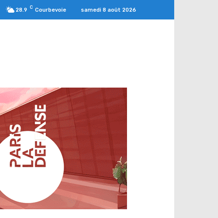
C
samedi 8 août 2026
28.9
Courbevoie