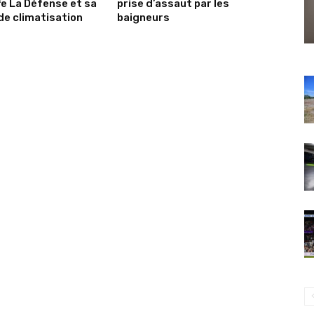
e La Défense et sa
prise d’assaut par les
de climatisation
baigneurs