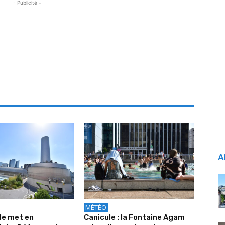
- Publicité -
A
MÉTÉO
le met en
Canicule : la Fontaine Agam