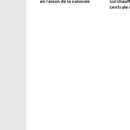
en raison de la canicule
surchauff
centrale 