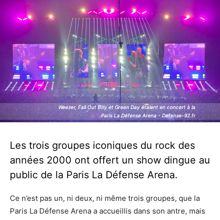
Weezer, Fall Out Boy et Green Day étaient en concert à la
Weezer, Fall Out Boy et Green Day étaient en concert à la
Paris La Défense Arena - Defense-92.fr
Paris La Défense Arena - Defense-92.fr
Les trois groupes iconiques du rock des
années 2000 ont offert un show dingue au
public de la Paris La Défense Arena.
Ce n’est pas un, ni deux, ni même trois groupes, que la
Paris La Défense Arena a accueillis dans son antre, mais