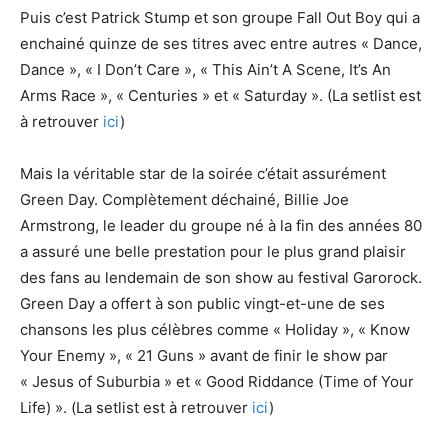
Puis c’est Patrick Stump et son groupe Fall Out Boy qui a
enchainé quinze de ses titres avec entre autres « Dance,
Dance », « I Don’t Care », « This Ain’t A Scene, It’s An
Arms Race », « Centuries » et « Saturday ». (La setlist est
à retrouver
ici
)
Mais la véritable star de la soirée c’était assurément
Green Day. Complètement déchainé, Billie Joe
Armstrong, le leader du groupe né à la fin des années 80
a assuré une belle prestation pour le plus grand plaisir
des fans au lendemain de son show au festival Garorock.
Green Day a offert à son public vingt-et-une de ses
chansons les plus célèbres comme « Holiday », « Know
Your Enemy », « 21 Guns » avant de finir le show par
« Jesus of Suburbia » et « Good Riddance (Time of Your
Life) ». (La setlist est à retrouver
ici
)