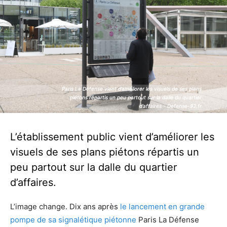
Paris La Défense vient d’améliorer les visuels de ses plans
Paris La Défense vient d’améliorer les visuels de ses plans
piétons répartis un peu partout sur la dalle du quartier
piétons répartis un peu partout sur la dalle du quartier
d’affaires - Defense-92.fr
d’affaires - Defense-92.fr
L’établissement public vient d’améliorer les
visuels de ses plans piétons répartis un
peu partout sur la dalle du quartier
d’affaires.
L’image change. Dix ans après
le lancement en grande
pompe de sa signalétique piétonne
Paris La Défense