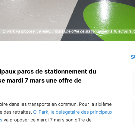
Q-Park va proposer ce mardi 7 mars une offre de stationnement à 10 euros la 
Q-Park va proposer ce mardi 7 mars une offre de stationnement à 10 euros la 
S
cipaux parcs de stationnement du
ce mardi 7 mars une offre de
oire dans les transports en commun. Pour la sixième
e des retraites,
Q-Park, le délégataire des principaux
es
va proposer ce mardi 7 mars son offre de