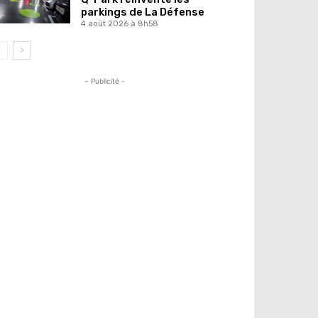
parkings de La Défense
4 août 2026 à 8h58
- Publicité -