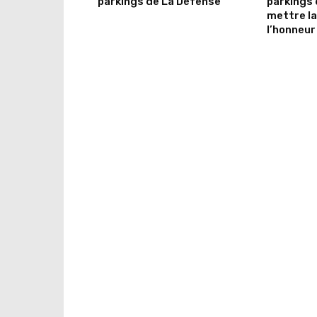
parkings de La Défense
parkings 
mettre la
l’honneur