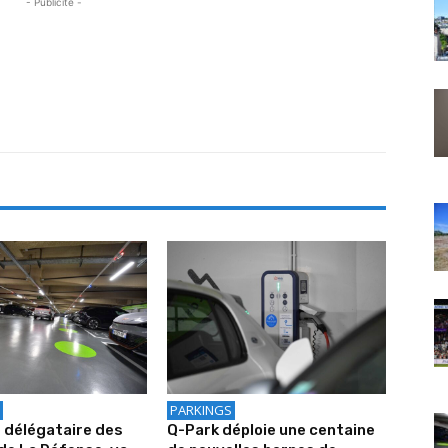
- Publicité -
PARKINGS
e délégataire des
Q-Park déploie une centaine