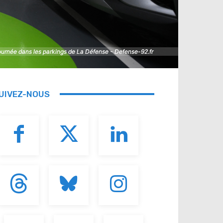
journée dans les parkings de La Défense - Defense-92.fr
journée dans les parkings de La Défense - Defense-92.fr
UIVEZ-NOUS