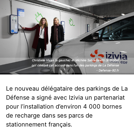
Christelle Vives (à gauche) et Michèle Salvadoretti (à droite)
Christelle Vives (à gauche) et Michèle Salvadoretti (à droite)
ont célébré cet accord dans l’un des parkings de La Défense
ont célébré cet accord dans l’un des parkings de La Défense
- Defense-92.fr
- Defense-92.fr
Le nouveau délégataire des parkings de La
Défense a signé avec Izivia un partenariat
pour l’installation d’environ 4 000 bornes
de recharge dans ses parcs de
stationnement français.