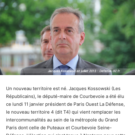
Jacques Kossowski en juillet 2013 - Defense-92.fr
Jacques Kossowski en juillet 2013 - Defense-92.fr
Un nouveau territoire est né. Jacques Kossowski (Les
Républicains), le député-maire de Courbevoie a été élu
ce lundi 11 janvier président de Paris Ouest La Défense,
le nouveau territoire 4 (dit T4) qui vient remplacer les
intercommunalités au sein de la métropole du Grand
Paris dont celle de Puteaux et Courbevoie Seine-