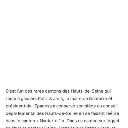
Patrick Jarry en mars 2015 - Defense-92.fr
Patrick Jarry en mars 2015 - Defense-92.fr
C’est l’un des rares cantons des Hauts-de-Seine qui
reste à gauche. Patrick Jarry, le maire de Nanterre et
président de l’Epadesa a conservé son siège au conseil
départemental des Hauts-de-Seine en se faisant réélire
dans le canton « Nanterre 1 ». Dans ce canton sur lequel