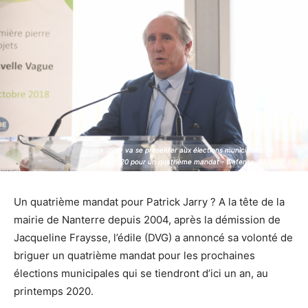
Patrick Jarry va se présenter aux élections municipales de
Patrick Jarry va se présenter aux élections municipales de
2020 pour un quatrième mandat - Defense-92.fr
2020 pour un quatrième mandat - Defense-92.fr
Un quatrième mandat pour Patrick Jarry ? A la tête de la
mairie de Nanterre depuis 2004, après la démission de
Jacqueline Fraysse, l’édile (DVG) a annoncé sa volonté de
briguer un quatrième mandat pour les prochaines
élections municipales qui se tiendront d’ici un an, au
printemps 2020.