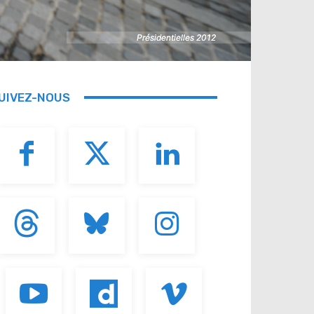
Présidentielles 2012
Présidentielles 2012
UIVEZ-NOUS