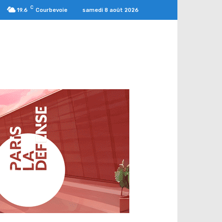
C
samedi 8 août 2026
19.6
Courbevoie