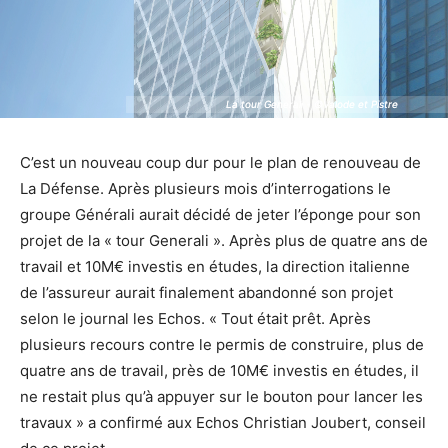
La tour Generali - ©Valode et Pistre
La tour Generali - ©Valode et Pistre
C’est un nouveau coup dur pour le plan de renouveau de
La Défense. Après plusieurs mois d’interrogations le
groupe Générali aurait décidé de jeter l’éponge pour son
projet de la « tour Generali ». Après plus de quatre ans de
travail et 10M€ investis en études, la direction italienne
de l’assureur aurait finalement abandonné son projet
selon le journal les Echos. « Tout était prêt. Après
plusieurs recours contre le permis de construire, plus de
quatre ans de travail, près de 10M€ investis en études, il
ne restait plus qu’à appuyer sur le bouton pour lancer les
travaux » a confirmé aux Echos Christian Joubert, conseil