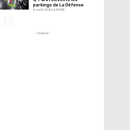
parkings de La Défense
4 août 2026 à 8h58
- Publicité -