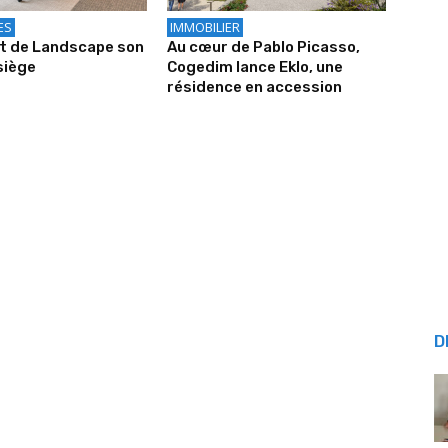
ES
IMMOBILIER
it de Landscape son
Au cœur de Pablo Picasso,
siège
Cogedim lance Eklo, une
résidence en accession
D