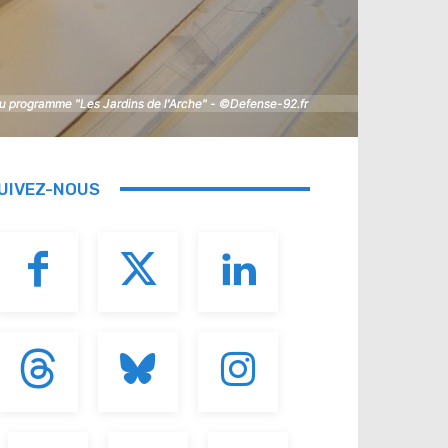
du programme "Les Jardins de l'Arche" - ©Defense-92.fr
du programme "Les Jardins de l'Arche" - ©Defense-92.fr
UIVEZ-NOUS