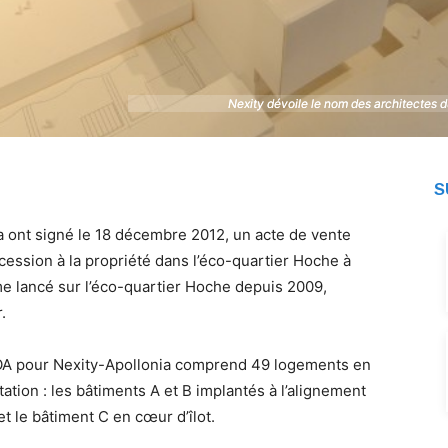
Nexity dévoile le nom des architectes 
Nexity dévoile le nom des architectes 
S
 ont signé le 18 décembre 2012, un acte de vente
ession à la propriété dans l’éco-quartier Hoche à
me lancé sur l’éco-quartier Hoche depuis 2009,
.
OA pour Nexity-Apollonia comprend 49 logements en
tation : les bâtiments A et B implantés à l’alignement
t le bâtiment C en cœur d’îlot.