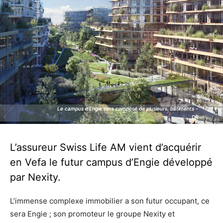
Le campus d'Engie sera composé de plusieurs. bâtiments -
Le campus d'Engie sera composé de plusieurs. bâtiments -
DR
DR
L’assureur Swiss Life AM vient d’acquérir
en Vefa le futur campus d’Engie développé
par Nexity.
L’immense complexe immobilier a son futur occupant, ce
sera Engie ; son promoteur le groupe Nexity et