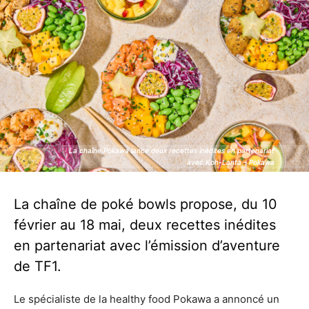
La chaîne Pokawa lance deux recettes inédites en partenariat
La chaîne Pokawa lance deux recettes inédites en partenariat
avec Koh-Lanta - Pokawa
avec Koh-Lanta - Pokawa
La chaîne de poké bowls propose, du 10
février au 18 mai, deux recettes inédites
en partenariat avec l’émission d’aventure
de TF1.
Le spécialiste de la healthy food Pokawa a annoncé un