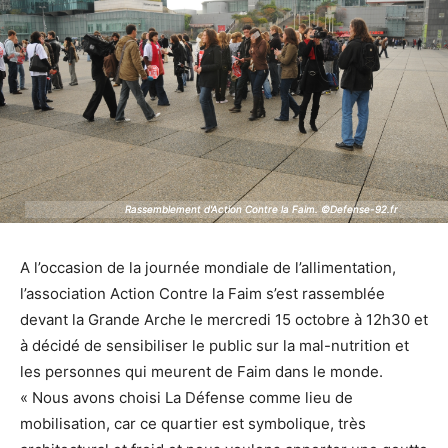
Rassemblement d'Action Contre la Faim. ©Defense-92.fr
Rassemblement d'Action Contre la Faim. ©Defense-92.fr
A l’occasion de la journée mondiale de l’allimentation,
l’association Action Contre la Faim s’est rassemblée
devant la Grande Arche le mercredi 15 octobre à 12h30 et
à décidé de sensibiliser le public sur la mal-nutrition et
les personnes qui meurent de Faim dans le monde.
« Nous avons choisi La Défense comme lieu de
mobilisation, car ce quartier est symbolique, très